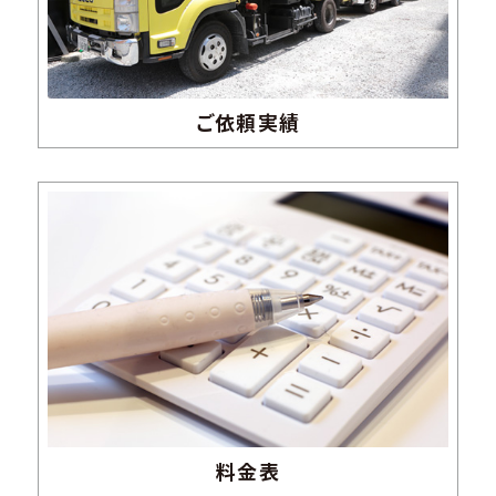
2021.07.21
SDGs事業認証を受けました。
2021.07.07
ご依頼実績
メディア出演ページを更新しました。
2020.09.28
弊社提供のテレビ番組が放送されました。
2020.07.27
テレビ大阪他で弊社CMが放送されました。
2018.03.26
4月より廃家電の収集運搬料金が変わります
2017.09.01
ホームページをリニューアルしました
料金表